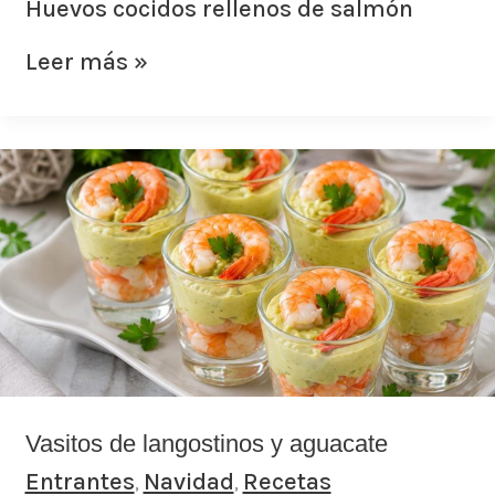
Huevos cocidos rellenos de salmón
Leer más »
Vasitos
de
langostinos
y
aguacate
Vasitos de langostinos y aguacate
Entrantes
Navidad
Recetas
,
,