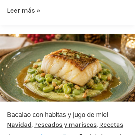
Leer más »
Bacalao
con
habitas
y
jugo
de
miel
Bacalao con habitas y jugo de miel
Navidad
Pescados y mariscos
Recetas
,
,