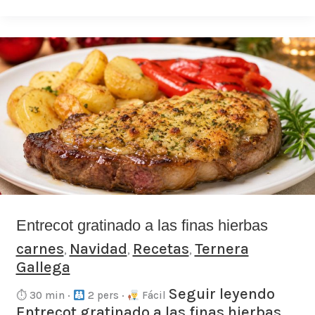
Entrecot
gratinado
a
las
finas
hierbas
Entrecot gratinado a las finas hierbas
carnes
Navidad
Recetas
Ternera
,
,
,
Gallega
Seguir leyendo
⏱ 30 min ·
2 pers ·
Fácil
Entrecot gratinado a las finas hierbas