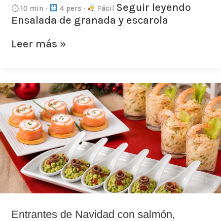
Seguir leyendo
⏱ 10 min ·
4 pers ·
Fácil
Ensalada de granada y escarola
Leer más »
Entrantes
de
Navidad
con
salmón,
aguacate
y
langostinos
Entrantes de Navidad con salmón,