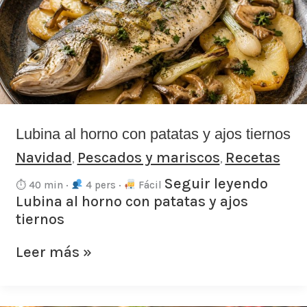
con
patatas
y
ajos
tiernos
Lubina al horno con patatas y ajos tiernos
Navidad
Pescados y mariscos
Recetas
,
,
Seguir leyendo
⏱ 40 min ·
4 pers ·
Fácil
Lubina al horno con patatas y ajos
tiernos
Leer más »