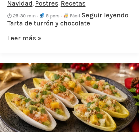
Navidad
Postres
Recetas
,
,
Seguir leyendo
⏱ 25-30 min ·
8 pers ·
Fácil
Tarta de turrón y chocolate
Leer más »
Endibias
rellenas
de
salmón,
mango
y
aguacate