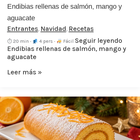
Endibias rellenas de salmón, mango y
aguacate
Entrantes
Navidad
Recetas
,
,
Seguir leyendo
⏱ 20 min ·
4 pers ·
Fácil
Endibias rellenas de salmón, mango y
aguacate
Leer más »
Tronco
de
bizcocho
de
naranja