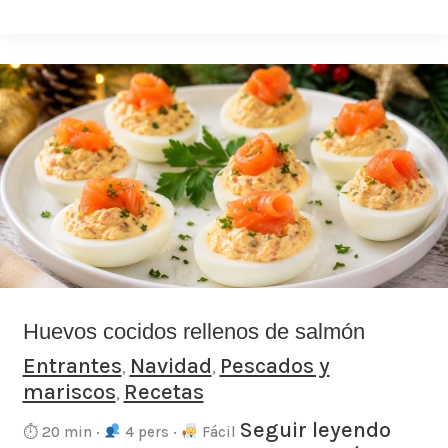
Huevos
cocidos
rellenos
de
salmón
Huevos cocidos rellenos de salmón
Entrantes
Navidad
Pescados y
,
,
mariscos
Recetas
,
Seguir leyendo
⏱ 20 min ·
4 pers ·
Fácil