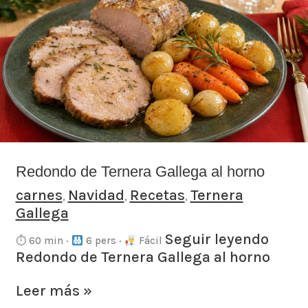
de
Ternera
Gallega
al
horno
Redondo de Ternera Gallega al horno
carnes
Navidad
Recetas
Ternera
,
,
,
Gallega
Seguir leyendo
⏱ 60 min ·
6 pers ·
Fácil
Redondo de Ternera Gallega al horno
Leer más »