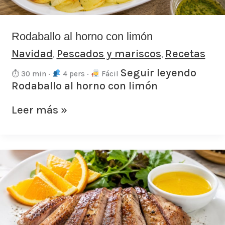
Rodaballo al horno con limón
Navidad
Pescados y mariscos
Recetas
,
,
Seguir leyendo
⏱ 30 min ·
4 pers ·
Fácil
Rodaballo al horno con limón
Leer más »
Secreto
ibérico
con
salsa
de
naranja