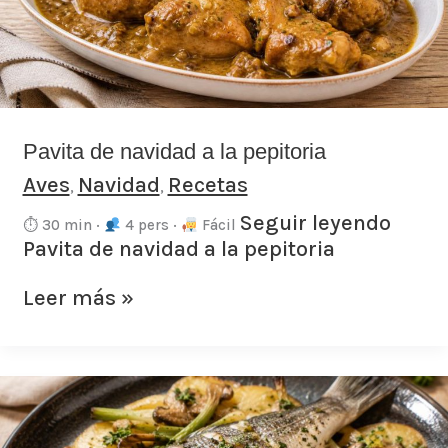
pepitoria
Pavita de navidad a la pepitoria
Aves
Navidad
Recetas
,
,
Seguir leyendo
⏱ 30 min ·
4 pers ·
Fácil
Pavita de navidad a la pepitoria
Leer más »
Lubina
al
horno