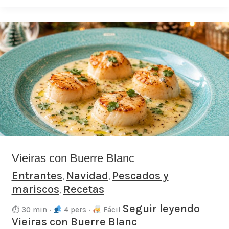
Vieiras
con
Buerre
Blanc
Vieiras con Buerre Blanc
Entrantes
Navidad
Pescados y
,
,
mariscos
Recetas
,
Seguir leyendo
⏱ 30 min ·
4 pers ·
Fácil
Vieiras con Buerre Blanc