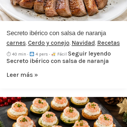
Secreto ibérico con salsa de naranja
carnes
Cerdo y conejo
Navidad
Recetas
,
,
,
Seguir leyendo
⏱ 40 min ·
4 pers ·
Fácil
Secreto ibérico con salsa de naranja
Leer más »
Bandeja
de
canapés
de