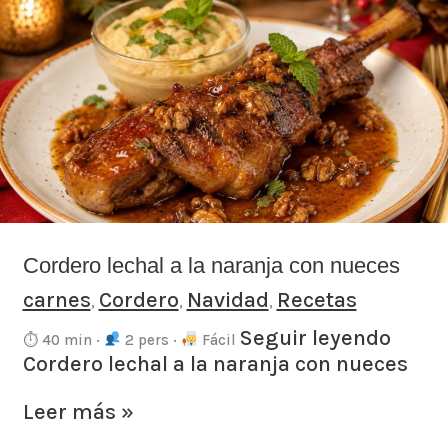
Cordero
lechal
a
la
naranja
con
nueces
Cordero lechal a la naranja con nueces
carnes
Cordero
Navidad
Recetas
,
,
,
Seguir leyendo
⏱ 40 min ·
2 pers ·
Fácil
Cordero lechal a la naranja con nueces
Leer más »