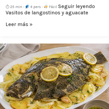
Seguir leyendo
⏱ 25 min ·
4 pers ·
Fácil
Vasitos de langostinos y aguacate
Leer más »
Rodaballo
al
horno
con
limón