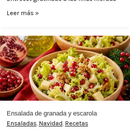
Leer más »
Ensalada
de
granada
y
escarola
Ensalada de granada y escarola
Ensaladas
Navidad
Recetas
,
,