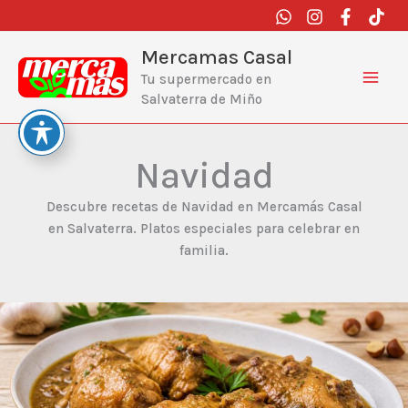
Ir
al
contenido
Mercamas Casal
Tu supermercado en
Salvaterra de Miño
Navidad
Descubre recetas de Navidad en Mercamás Casal
en Salvaterra. Platos especiales para celebrar en
familia.
Pavita
de
navidad
a
la