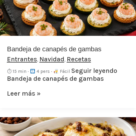
gambas
Bandeja de canapés de gambas
Entrantes
Navidad
Recetas
,
,
Seguir leyendo
⏱ 15 min ·
4 pers ·
Fácil
Bandeja de canapés de gambas
Leer más »
Bacalao
al
horno