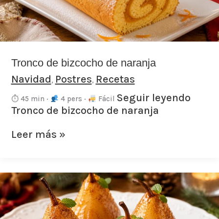
Tronco de bizcocho de naranja
Navidad
Postres
Recetas
,
,
Seguir leyendo
⏱ 45 min ·
4 pers ·
Fácil
Tronco de bizcocho de naranja
Leer más »
Peras
al
horno
en