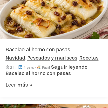
con
pasas
Bacalao al horno con pasas
Navidad
Pescados y mariscos
Recetas
,
,
Seguir leyendo
⏱ 2 h ·
4 pers ·
Fácil
Bacalao al horno con pasas
Leer más »
Redondo