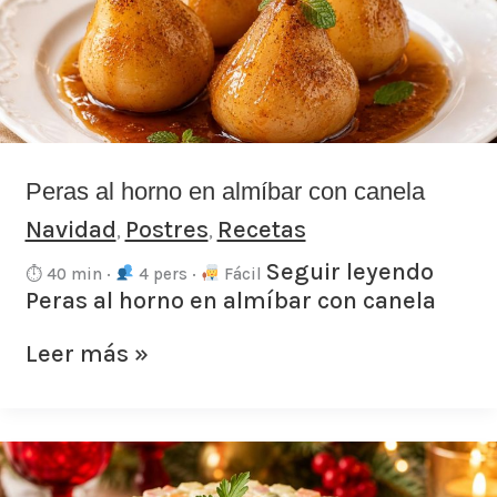
almíbar
con
canela
Peras al horno en almíbar con canela
Navidad
Postres
Recetas
,
,
Seguir leyendo
⏱ 40 min ·
4 pers ·
Fácil
Peras al horno en almíbar con canela
Leer más »
Ensaladilla
de