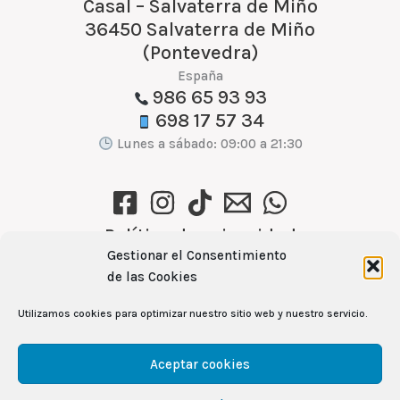
Casal – Salvaterra de Miño
36450 Salvaterra de Miño
(Pontevedra)
España
986 65 93 93
698 17 57 34
Lunes a sábado: 09:00 a 21:30
Política de privacidad
Gestionar el Consentimiento
Política de cookies (UE)
de las Cookies
Aviso Legal
Utilizamos cookies para optimizar nuestro sitio web y nuestro servicio.
Ver recetas →
Aceptar cookies