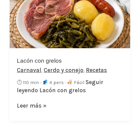
con
grelos
Lacón con grelos
Carnaval
Cerdo y conejo
Recetas
,
,
Seguir
⏱ 110 min ·
4 pers ·
Fácil
leyendo
Lacón con grelos
Leer más »