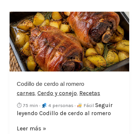
Codillo
de
cerdo
al
romero
Codillo de cerdo al romero
carnes
Cerdo y conejo
Recetas
,
,
Seguir
⏱ 75 min ·
4 personas ·
Fácil
leyendo
Codillo de cerdo al romero
Leer más »