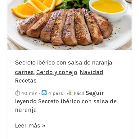
ibérico
con
salsa
de
naranja
Secreto ibérico con salsa de naranja
carnes
Cerdo y conejo
Navidad
,
,
,
Recetas
Seguir
⏱ 40 min ·
4 pers ·
Fácil
leyendo
Secreto ibérico con salsa de
naranja
Leer más »