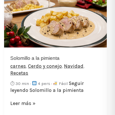
a
la
pimienta
Solomillo a la pimienta
carnes
Cerdo y conejo
Navidad
,
,
,
Recetas
Seguir
⏱ 30 min ·
4 pers ·
Fácil
leyendo
Solomillo a la pimienta
Leer más »