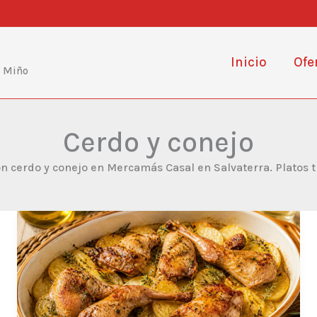
Inicio
Ofe
e Miño
Cerdo y conejo
n cerdo y conejo en Mercamás Casal en Salvaterra. Platos tra
Conejo
al
horno
con
patatas