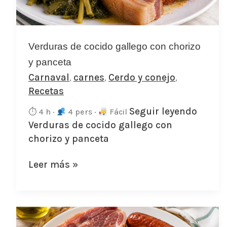
chorizo
y
panceta
Verduras de cocido gallego con chorizo
y panceta
Carnaval
carnes
Cerdo y conejo
,
,
,
Recetas
Seguir leyendo
⏱ 4 h ·
4 pers ·
Fácil
Verduras de cocido gallego con
chorizo y panceta
Leer más »
Lacón