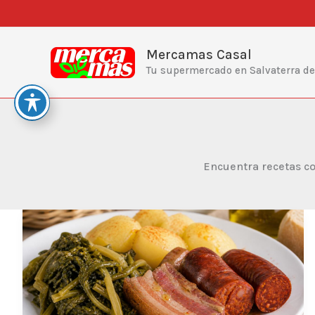
Ir
al
contenido
Mercamas Casal
Tu supermercado en Salvaterra d
Encuentra recetas co
Verduras
de
cocido
gallego
con