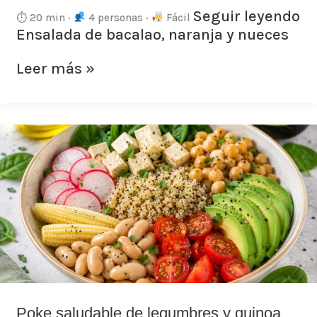
Seguir leyendo
⏱ 20 min ·
4 personas ·
Fácil
Ensalada de bacalao, naranja y nueces
Leer más »
Poke
saludable
de
legumbres
y
quinoa
Poke saludable de legumbres y quinoa