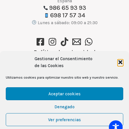
España
986 65 93 93
698 17 57 34
Lunes a sábado: 09:00 a 21:30
Política de privacidad
Política de cookies (UE)
Gestionar el Consentimiento
de las Cookies
Aviso Legal
Utilizamos cookies para optimizar nuestro sitio web y nuestro servicio.
Ver recetas →
Aceptar cookies
Denegado
104
Copyright © 2026 Mercamas Casal | Powered by
Ver preferencias
CUBES
& Rita García Gil