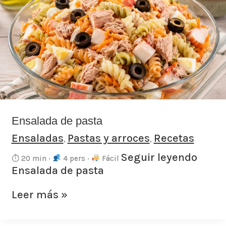
de
pasta
Ensalada de pasta
Ensaladas
Pastas y arroces
Recetas
,
,
Seguir leyendo
⏱ 20 min ·
4 pers ·
Fácil
Ensalada de pasta
Leer más »