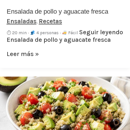
Ensalada de pollo y aguacate fresca
Ensaladas
Recetas
,
Seguir leyendo
⏱ 20 min ·
4 personas ·
Fácil
Ensalada de pollo y aguacate fresca
Leer más »
Ensalada
de
quinoa
y
aguacate
fresca
y
saludable