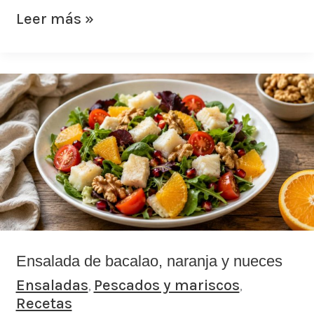
Leer más »
Ensalada
de
bacalao,
naranja
y
nueces
Ensalada de bacalao, naranja y nueces
Ensaladas
Pescados y mariscos
,
,
Recetas