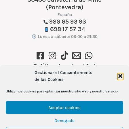
(Pontevedra)
España
986 65 93 93
698 17 57 34
Lunes a sábado: 09:00 a 21:30
Política de privacidad
Gestionar el Consentimiento
Política de cookies (UE)
de las Cookies
Aviso Legal
Utilizamos cookies para optimizar nuestro sitio web y nuestro servicio.
Ver recetas →
Aceptar cookies
Denegado