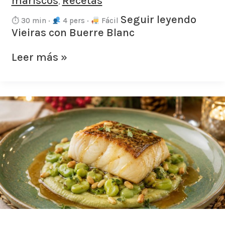
mariscos
Recetas
,
Seguir leyendo
⏱ 30 min ·
4 pers ·
Fácil
Vieiras con Buerre Blanc
Leer más »
Bacalao
con
habitas
y
jugo
de
miel