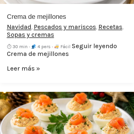
Crema de mejillones
Navidad
Pescados y mariscos
Recetas
,
,
,
Sopas y cremas
Seguir leyendo
⏱ 30 min ·
4 pers ·
Fácil
Crema de mejillones
Leer más »
Huevos
cocidos
rellenos
de
salmón