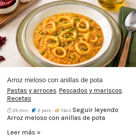
Arroz
meloso
con
anillas
de
pota
Arroz meloso con anillas de pota
Pastas y arroces
Pescados y mariscos
,
,
Recetas
Seguir leyendo
⏱ 25 min ·
2 pers ·
Fácil
Arroz meloso con anillas de pota
Leer más »