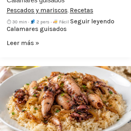
Calamares guisados
Pescados y mariscos
Recetas
,
Seguir leyendo
⏱ 30 min ·
2 pers ·
Fácil
Calamares guisados
Leer más »
Arroz
con
chipirones