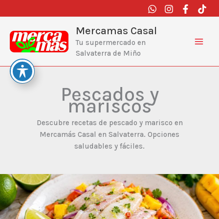
Ir
al
contenido
Mercamas Casal
Tu supermercado en
Salvaterra de Miño
Pescados y
mariscos
Descubre recetas de pescado y marisco en
Mercamás Casal en Salvaterra. Opciones
saludables y fáciles.
Ceviche
de
lubina
con