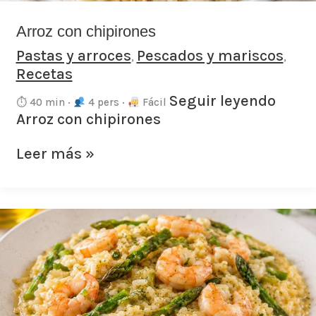
Arroz con chipirones
Pastas y arroces
Pescados y mariscos
,
,
Recetas
Seguir leyendo
⏱ 40 min ·
4 pers ·
Fácil
Arroz con chipirones
Leer más »
Arroz
con
espárragos
trigueros
y
langostinos