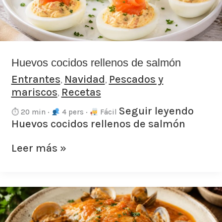
Huevos cocidos rellenos de salmón
Entrantes
Navidad
Pescados y
,
,
mariscos
Recetas
,
Seguir leyendo
⏱ 20 min ·
4 pers ·
Fácil
Huevos cocidos rellenos de salmón
Leer más »
Rodaballo
con
almejas