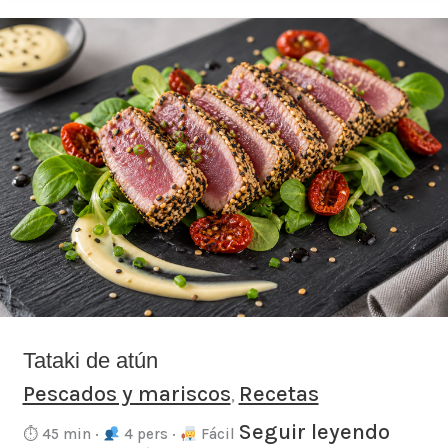
Tataki
de
atún
Tataki de atún
Pescados y mariscos
Recetas
,
Seguir leyendo
⏱ 45 min ·
4 pers ·
Fácil