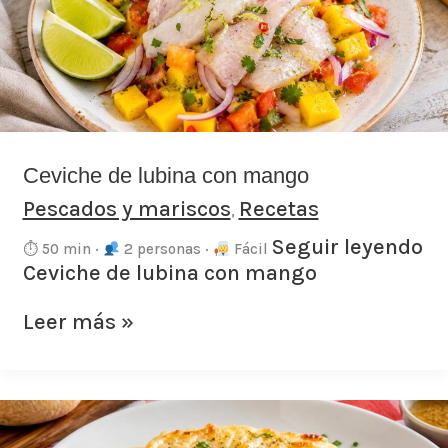
mango
Ceviche de lubina con mango
Pescados y mariscos
Recetas
,
Seguir leyendo
⏱ 50 min ·
2 personas ·
Fácil
Ceviche de lubina con mango
Leer más »
Salmón
al