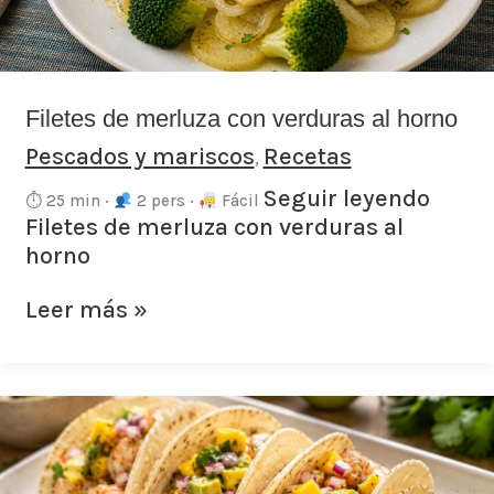
Filetes de merluza con verduras al horno
Pescados y mariscos
Recetas
,
Seguir leyendo
⏱ 25 min ·
2 pers ·
Fácil
Filetes de merluza con verduras al
horno
Leer más »
Tacos
de
langostinos
con