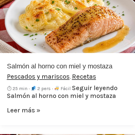
horno
con
miel
y
mostaza
Salmón al horno con miel y mostaza
Pescados y mariscos
Recetas
,
Seguir leyendo
⏱ 25 min ·
2 pers ·
Fácil
Salmón al horno con miel y mostaza
Leer más »