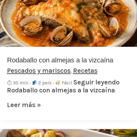
a
la
vizcaína
Rodaballo con almejas a la vizcaína
Pescados y mariscos
Recetas
,
Seguir leyendo
⏱ 30 min ·
2 pers ·
Fácil
Rodaballo con almejas a la vizcaína
Leer más »
Lubina