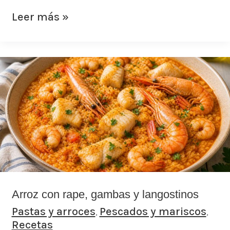
Leer más »
Arroz
con
rape,
gambas
y
langostinos
Arroz con rape, gambas y langostinos
Pastas y arroces
Pescados y mariscos
,
,
Recetas