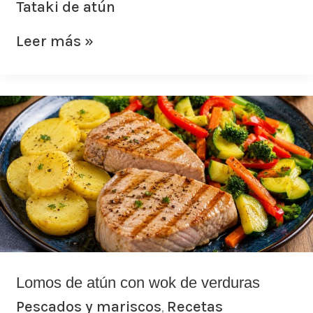
Tataki de atún
Leer más »
Lomos
de
atún
con
wok
de
verduras
Lomos de atún con wok de verduras
Pescados y mariscos
Recetas
,