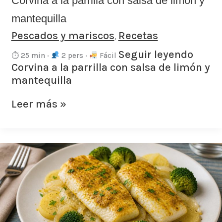
Corvina a la parrilla con salsa de limón y
mantequilla
Pescados y mariscos
Recetas
,
Seguir leyendo
⏱ 25 min ·
2 pers ·
Fácil
Corvina a la parrilla con salsa de limón y
mantequilla
Leer más »
Filetes
de
merluza
con
verduras
al
horno