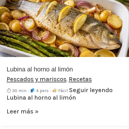
al
horno
al
limón
Lubina al horno al limón
Pescados y mariscos
Recetas
,
Seguir leyendo
⏱ 30 min ·
4 pers ·
Fácil
Lubina al horno al limón
Leer más »