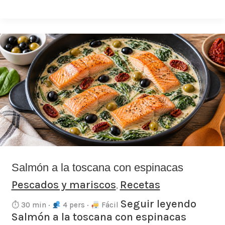
Salmón
a
la
toscana
con
espinacas
Salmón a la toscana con espinacas
Pescados y mariscos
Recetas
,
Seguir leyendo
⏱ 30 min ·
4 pers ·
Fácil
Salmón a la toscana con espinacas