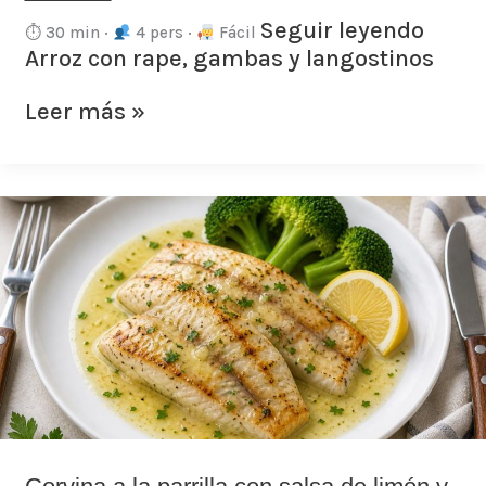
Seguir leyendo
⏱ 30 min ·
4 pers ·
Fácil
Arroz con rape, gambas y langostinos
Leer más »
Corvina
a
la
parrilla
con
salsa
de
limón
y
mantequilla