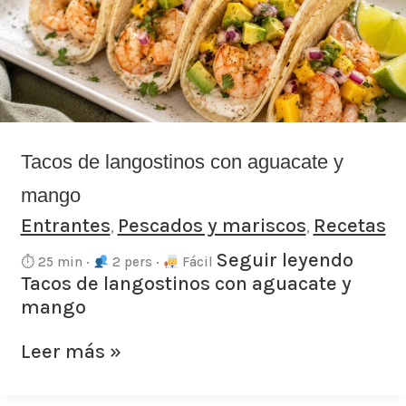
aguacate
y
mango
Tacos de langostinos con aguacate y
mango
Entrantes
Pescados y mariscos
Recetas
,
,
Seguir leyendo
⏱ 25 min ·
2 pers ·
Fácil
Tacos de langostinos con aguacate y
mango
Leer más »