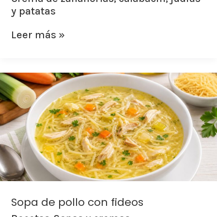
y patatas
Leer más »
Sopa
de
pollo
con
fideos
Sopa de pollo con fideos