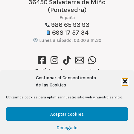
36450 Salvaterra de Miño
(Pontevedra)
España
986 65 93 93
698 17 57 34
Lunes a sábado: 09:00 a 21:30
Política de privacidad
Política de cookies (UE)
Gestionar el Consentimiento
de las Cookies
Aviso Legal
Utilizamos cookies para optimizar nuestro sitio web y nuestro servicio.
Ver recetas →
Aceptar cookies
Denegado