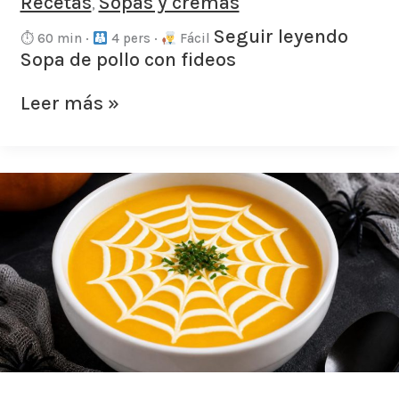
Recetas
Sopas y cremas
,
Seguir leyendo
⏱ 60 min ·
4 pers ·
Fácil
Sopa de pollo con fideos
Leer más »
Crema
de
calabaza
terrorífica
para
Halloween