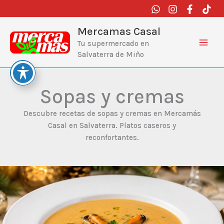
Ir
al
contenido
Mercamas Casal
Tu supermercado en
Salvaterra de Miño
Sopas y cremas
Descubre recetas de sopas y cremas en Mercamás
Casal en Salvaterra. Platos caseros y
reconfortantes.
Crema
de
mejillones