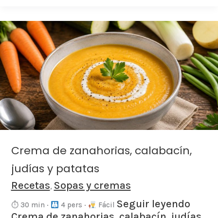
Crema
de
zanahorias,
calabacín,
judías
y
patatas
Crema de zanahorias, calabacín,
judías y patatas
Recetas
Sopas y cremas
,
Seguir leyendo
⏱ 30 min ·
4 pers ·
Fácil
Crema de zanahorias, calabacín, judías