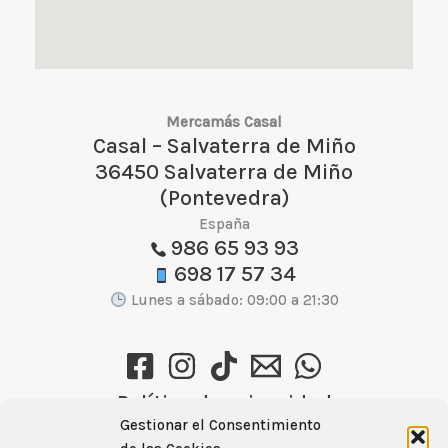
Mercamás Casal
Casal – Salvaterra de Miño
36450 Salvaterra de Miño
(Pontevedra)
España
986 65 93 93
698 17 57 34
Lunes a sábado: 09:00 a 21:30
Política de privacidad
Gestionar el Consentimiento
Política de cookies (UE)