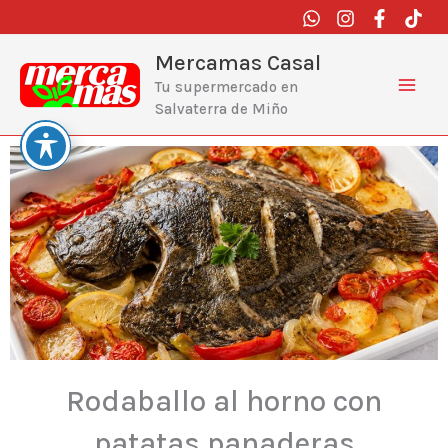
Ir
al
contenido
Mercamas Casal
Tu supermercado en
Salvaterra de Miño
Rodaballo al horno con
patatas panaderas