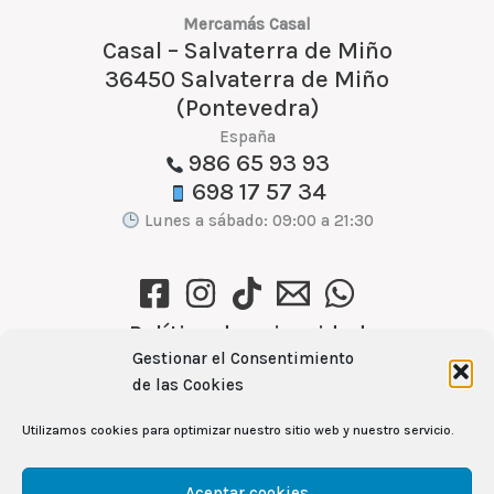
Mercamás Casal
Casal – Salvaterra de Miño
36450 Salvaterra de Miño
(Pontevedra)
España
986 65 93 93
698 17 57 34
Lunes a sábado: 09:00 a 21:30
Política de privacidad
Gestionar el Consentimiento
Política de cookies (UE)
de las Cookies
Aviso Legal
Utilizamos cookies para optimizar nuestro sitio web y nuestro servicio.
Ver recetas →
Aceptar cookies