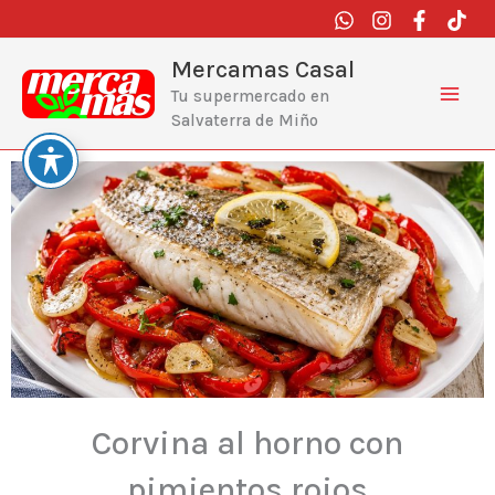
Ir
al
contenido
Mercamas Casal
Tu supermercado en
Salvaterra de Miño
Corvina al horno con
pimientos rojos