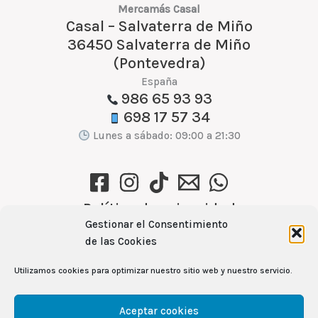
Mercamás Casal
Casal – Salvaterra de Miño
36450 Salvaterra de Miño
(Pontevedra)
España
986 65 93 93
698 17 57 34
Lunes a sábado: 09:00 a 21:30
Política de privacidad
Gestionar el Consentimiento
Política de cookies (UE)
de las Cookies
Aviso Legal
Utilizamos cookies para optimizar nuestro sitio web y nuestro servicio.
Ver recetas →
Aceptar cookies