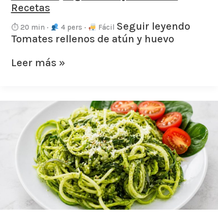
Recetas
Seguir leyendo
⏱ 20 min ·
4 pers ·
Fácil
Tomates rellenos de atún y huevo
Leer más »
Calabacettis
con
pesto
y
tomates
cherry