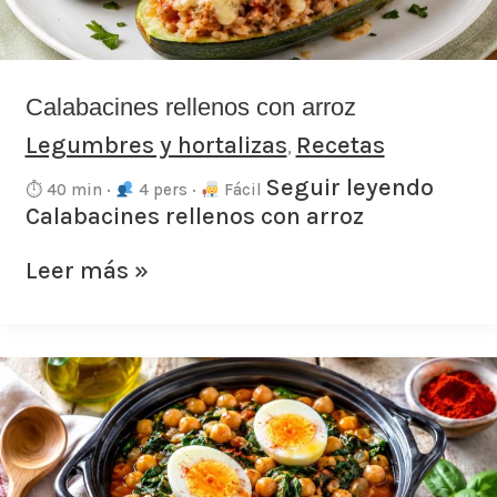
Calabacines rellenos con arroz
Legumbres y hortalizas
Recetas
,
Seguir leyendo
⏱ 40 min ·
4 pers ·
Fácil
Calabacines rellenos con arroz
Leer más »
Potaje
de
garbanzos
con
espinacas