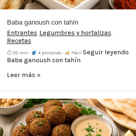
Baba ganoush con tahín
Entrantes
Legumbres y hortalizas
,
,
Recetas
Seguir leyendo
⏱ 20 min ·
4 personas ·
Fácil
Baba ganoush con tahín
Leer más »
Falafel
de
garbanzos