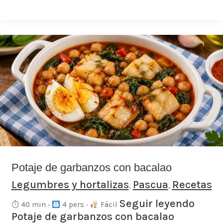
Potaje
de
garbanzos
con
bacalao
Potaje de garbanzos con bacalao
Legumbres y hortalizas
Pascua
Recetas
,
,
Seguir leyendo
⏱ 40 min ·
4 pers ·
Fácil
Potaje de garbanzos con bacalao