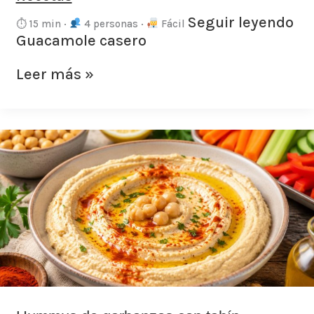
Seguir leyendo
⏱ 15 min ·
4 personas ·
Fácil
Guacamole casero
Leer más »
Hummus
de
garbanzos
con
tahín