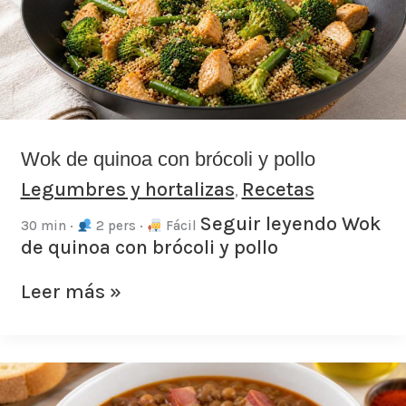
brócoli
y
pollo
Wok de quinoa con brócoli y pollo
Legumbres y hortalizas
Recetas
,
Seguir leyendo
Wok
30 min ·
2 pers ·
Fácil
de quinoa con brócoli y pollo
Leer más »
Lentejas
con