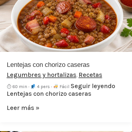
chorizo
caseras
Lentejas con chorizo caseras
Legumbres y hortalizas
Recetas
,
Seguir leyendo
⏱ 60 min ·
4 pers ·
Fácil
Lentejas con chorizo caseras
Leer más »