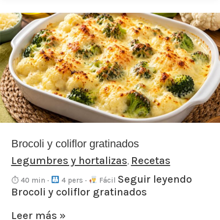
Brocoli
y
coliflor
gratinados
Brocoli y coliflor gratinados
Legumbres y hortalizas
Recetas
,
Seguir leyendo
⏱ 40 min ·
4 pers ·
Fácil
Brocoli y coliflor gratinados
Leer más »