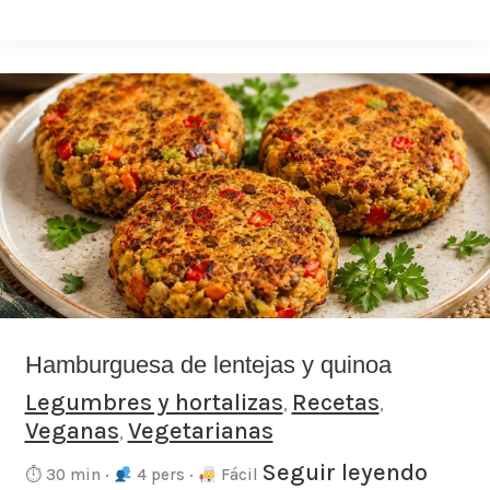
Hamburguesa
de
lentejas
y
quinoa
Hamburguesa de lentejas y quinoa
Legumbres y hortalizas
Recetas
,
,
Veganas
Vegetarianas
,
Seguir leyendo
⏱ 30 min ·
4 pers ·
Fácil