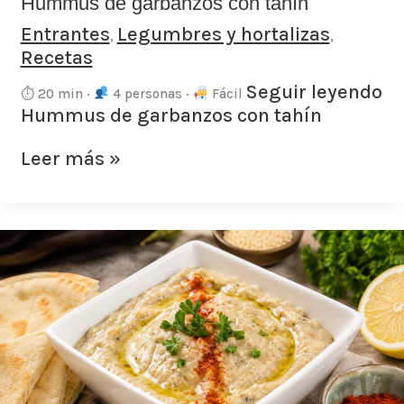
Hummus de garbanzos con tahín
Entrantes
Legumbres y hortalizas
,
,
Recetas
Seguir leyendo
⏱ 20 min ·
4 personas ·
Fácil
Hummus de garbanzos con tahín
Leer más »
Baba
ganoush
con
tahín