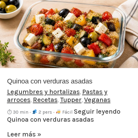
Quinoa
con
verduras
asadas
Quinoa con verduras asadas
Legumbres y hortalizas
Pastas y
,
arroces
Recetas
Tupper
Veganas
,
,
,
Seguir leyendo
⏱ 30 min ·
2 pers ·
Fácil
Quinoa con verduras asadas
Leer más »