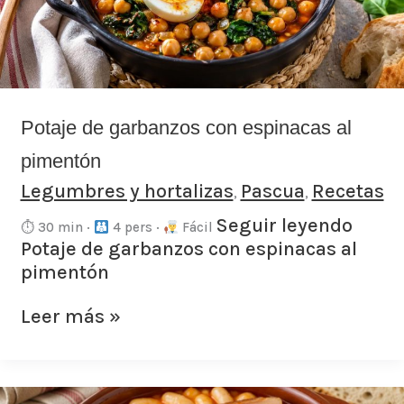
al
pimentón
Potaje de garbanzos con espinacas al
pimentón
Legumbres y hortalizas
Pascua
Recetas
,
,
Seguir leyendo
⏱ 30 min ·
4 pers ·
Fácil
Potaje de garbanzos con espinacas al
pimentón
Leer más »
Fabada