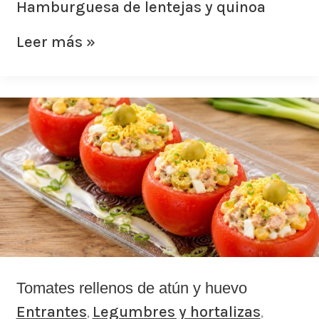
Hamburguesa de lentejas y quinoa
Leer más »
Tomates
rellenos
de
atún
y
huevo
Tomates rellenos de atún y huevo
Entrantes
Legumbres y hortalizas
,
,