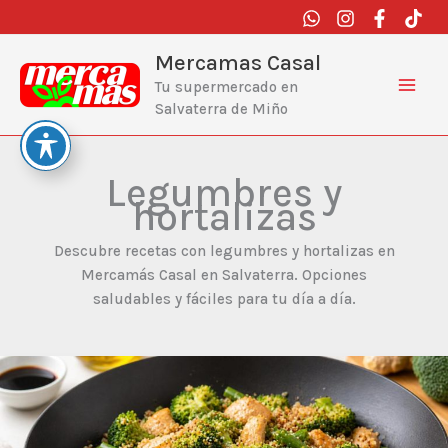
Ir
al
contenido
Mercamas Casal
Tu supermercado en
Salvaterra de Miño
Legumbres y
hortalizas
Descubre recetas con legumbres y hortalizas en
Mercamás Casal en Salvaterra. Opciones
saludables y fáciles para tu día a día.
Wok
de
quinoa
con