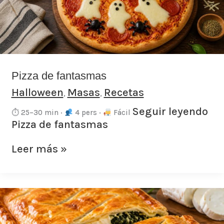
Pizza de fantasmas
Halloween
Masas
Recetas
,
,
Seguir leyendo
⏱ 25–30 min ·
4 pers ·
Fácil
Pizza de fantasmas
Leer más »
Empanada
hojaldre
espinacas