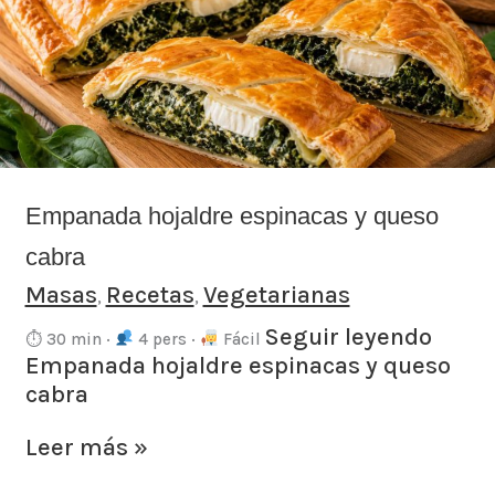
y
queso
cabra
Empanada hojaldre espinacas y queso
cabra
Masas
Recetas
Vegetarianas
,
,
Seguir leyendo
⏱ 30 min ·
4 pers ·
Fácil
Empanada hojaldre espinacas y queso
cabra
Leer más »