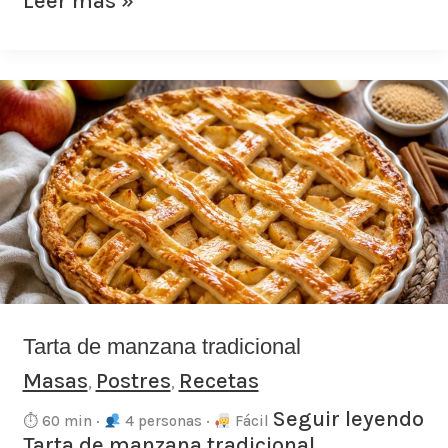
Leer más »
Tarta
de
manzana
tradicional
Tarta de manzana tradicional
Masas
Postres
Recetas
,
,
Seguir leyendo
⏱ 60 min ·
4 personas ·
Fácil
Tarta de manzana tradicional