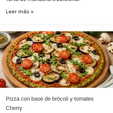
Leer más »
Pizza
con
base
de
brócoli
y
tomates
Cherry
Pizza con base de brócoli y tomates
Cherry