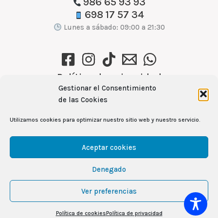
986 65 93 93
698 17 57 34
Lunes a sábado: 09:00 a 21:30
Política de privacidad
Gestionar el Consentimiento
Política de cookies (UE)
de las Cookies
Aviso Legal
Utilizamos cookies para optimizar nuestro sitio web y nuestro servicio.
Ver recetas →
Aceptar cookies
Denegado
104
Copyright © 2026 Mercamas Casal | Powered by
Ver preferencias
CUBES
& Rita García Gil
Política de cookies
Política de privacidad