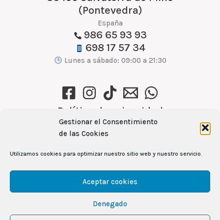
(Pontevedra)
España
986 65 93 93
698 17 57 34
Lunes a sábado: 09:00 a 21:30
Política de privacidad
Gestionar el Consentimiento
Política de cookies (UE)
de las Cookies
Aviso Legal
Utilizamos cookies para optimizar nuestro sitio web y nuestro servicio.
Ver recetas →
Aceptar cookies
Denegado