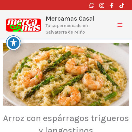
Ir
al
contenido
Mercamas Casal
Tu supermercado en
Salvaterra de Miño
Arroz con espárragos trigueros
y langostinos