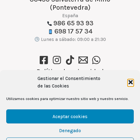
(Pontevedra)
España
986 65 93 93
698 17 57 34
Lunes a sábado: 09:00 a 21:30
Política de privacidad
Gestionar el Consentimiento
Política de cookies (UE)
de las Cookies
Aviso Legal
Utilizamos cookies para optimizar nuestro sitio web y nuestro servicio.
Ver recetas →
Aceptar cookies
Denegado