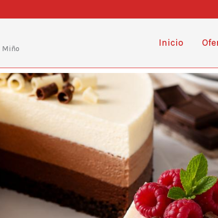
Inicio
Ofe
e Miño