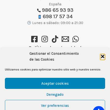
España
986 65 93 93
698 17 57 34
Lunes a sábado: 09:00 a 21:30
Política de privacidad
Gestionar el Consentimiento
Política de cookies (UE)
de las Cookies
Aviso Legal
Utilizamos cookies para optimizar nuestro sitio web y nuestro servicio.
Ver recetas →
Aceptar cookies
Denegado
104
Copyright © 2026 Mercamas Casal | Powered by
Ver preferencias