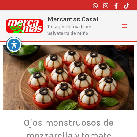
Ir
al
contenido
Mercamas Casal
Tu supermercado en
Salvaterra de Miño
Ojos monstruosos de
mozzarella y tomate