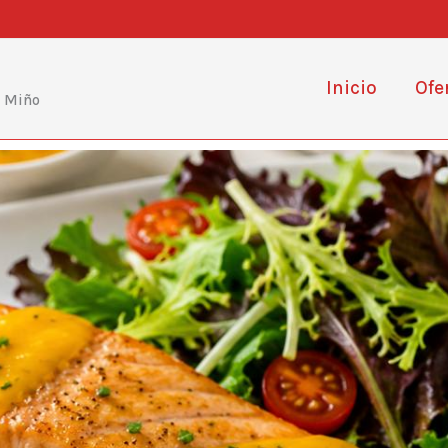
Inicio
Ofe
e Miño