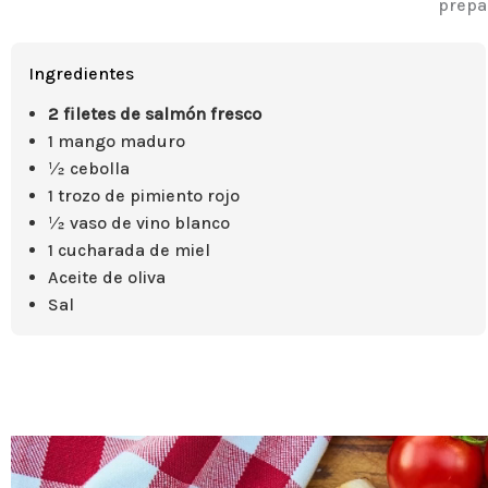
prepar
Ingredientes
2 filetes de salmón fresco
1 mango maduro
½ cebolla
1 trozo de pimiento rojo
½ vaso de vino blanco
1 cucharada de miel
Aceite de oliva
Sal