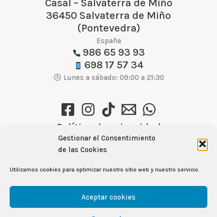
Casal – Salvaterra de Miño
36450 Salvaterra de Miño
(Pontevedra)
España
986 65 93 93
698 17 57 34
Lunes a sábado: 09:00 a 21:30
Política de privacidad
Gestionar el Consentimiento
Política de cookies (UE)
de las Cookies
Aviso Legal
Utilizamos cookies para optimizar nuestro sitio web y nuestro servicio.
Ver recetas →
Aceptar cookies