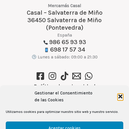
Mercamás Casal
Casal – Salvaterra de Miño
36450 Salvaterra de Miño
(Pontevedra)
España
986 65 93 93
698 17 57 34
Lunes a sábado: 09:00 a 21:30
Política de privacidad
Gestionar el Consentimiento
Política de cookies (UE)
de las Cookies
Aviso Legal
Utilizamos cookies para optimizar nuestro sitio web y nuestro servicio.
Ver recetas →
Aceptar cookies