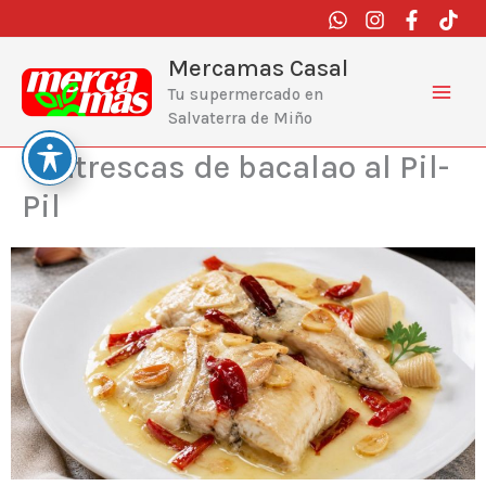
Ir
al
contenido
Mercamas Casal
Tu supermercado en
Salvaterra de Miño
Ventrescas de bacalao al Pil-
Pil