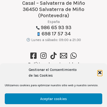
Casal – Salvaterra de Miño
36450 Salvaterra de Miño
(Pontevedra)
España
986 65 93 93
698 17 57 34
Lunes a sábado: 09:00 a 21:30
Política de privacidad
Gestionar el Consentimiento
Política de cookies (UE)
de las Cookies
Aviso Legal
Utilizamos cookies para optimizar nuestro sitio web y nuestro servicio.
Ver recetas →
Aceptar cookies