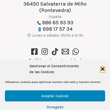
36450 Salvaterra de Miño
(Pontevedra)
España
986 65 93 93
698 17 57 34
Lunes a sábado: 09:00 a 21:30
Política de privacidad
Gestionar el Consentimiento
Política de cookies (UE)
de las Cookies
Aviso Legal
Utilizamos cookies para optimizar nuestro sitio web y nuestro servicio.
Ver recetas →
Aceptar cookies
Denegado