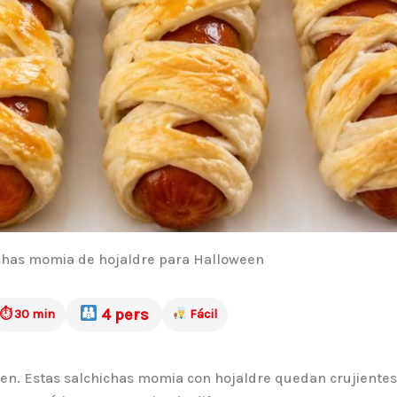
chas momia de hojaldre para Halloween
4 pers
⏱ 30 min
Fácil
een. Estas salchichas momia con hojaldre quedan crujientes