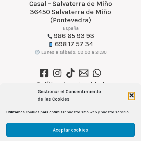
Casal – Salvaterra de Miño
36450 Salvaterra de Miño
(Pontevedra)
España
986 65 93 93
698 17 57 34
Lunes a sábado: 09:00 a 21:30
Política de privacidad
Gestionar el Consentimiento
Política de cookies (UE)
de las Cookies
Aviso Legal
Utilizamos cookies para optimizar nuestro sitio web y nuestro servicio.
Ver recetas →
Aceptar cookies