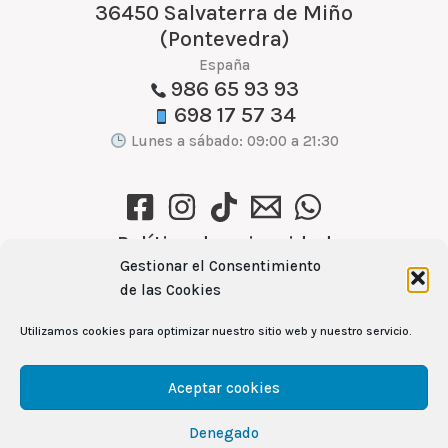
36450 Salvaterra de Miño
(Pontevedra)
España
986 65 93 93
698 17 57 34
Lunes a sábado: 09:00 a 21:30
Política de privacidad
Gestionar el Consentimiento
Política de cookies (UE)
de las Cookies
Aviso Legal
Utilizamos cookies para optimizar nuestro sitio web y nuestro servicio.
Ver recetas →
Aceptar cookies
Denegado