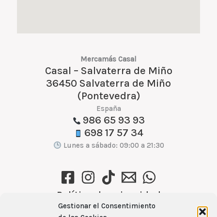
Mercamás Casal
Casal – Salvaterra de Miño
36450 Salvaterra de Miño
(Pontevedra)
España
986 65 93 93
698 17 57 34
Lunes a sábado: 09:00 a 21:30
Política de privacidad
Gestionar el Consentimiento
Política de cookies (UE)