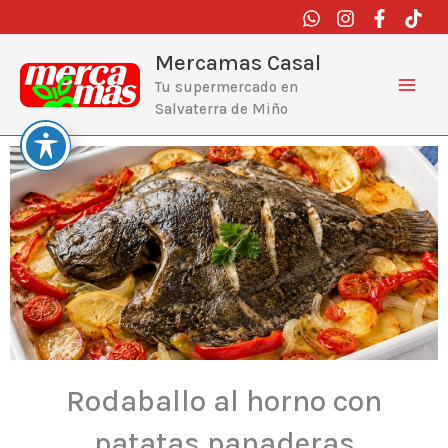
Ir
al
contenido
Mercamas Casal
Tu supermercado en
Salvaterra de Miño
Rodaballo al horno con
patatas panaderas