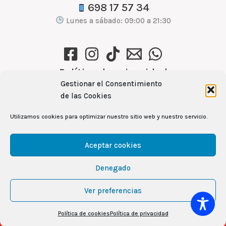
698 17 57 34
Lunes a sábado: 09:00 a 21:30
Política de privacidad
Política de cookies (UE)
Gestionar el Consentimiento
de las Cookies
Aviso Legal
Utilizamos cookies para optimizar nuestro sitio web y nuestro servicio.
Ver recetas →
Aceptar cookies
Denegado
104
Copyright © 2026 Mercamas Casal | Powered by
Ver preferencias
CUBES
& Rita García Gil
Política de cookies
Política de privacidad