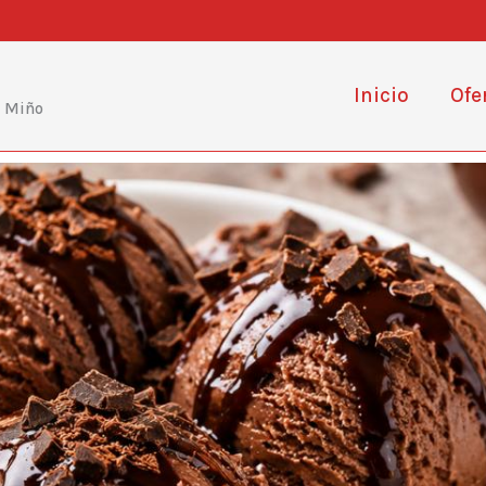
Inicio
Ofe
e Miño