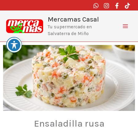
Ir
al
contenido
Mercamas Casal
Tu supermercado en
Salvaterra de Miño
Ensaladilla rusa