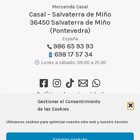
Mercamás Casal
Casal – Salvaterra de Miño
36450 Salvaterra de Miño
(Pontevedra)
España
986 65 93 93
698 17 57 34
Lunes a sábado: 09:00 a 21:30
Política de privacidad
Gestionar el Consentimiento
Política de cookies (UE)
de las Cookies
Aviso Legal
Utilizamos cookies para optimizar nuestro sitio web y nuestro servicio.
Ver recetas →
Aceptar cookies