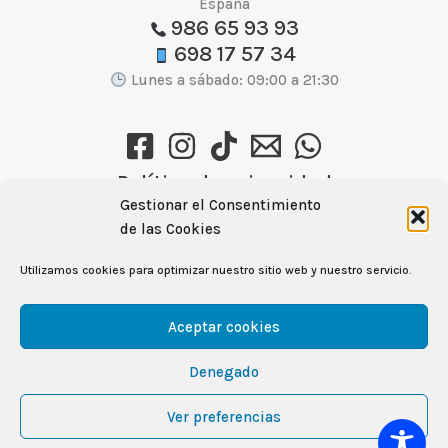
España
986 65 93 93
698 17 57 34
Lunes a sábado: 09:00 a 21:30
Política de privacidad
Gestionar el Consentimiento
Política de cookies (UE)
de las Cookies
Aviso Legal
Utilizamos cookies para optimizar nuestro sitio web y nuestro servicio.
Ver recetas →
Aceptar cookies
Denegado
104
Copyright © 2026 Mercamas Casal | Powered by
Ver preferencias
CUBES
& Rita García Gil