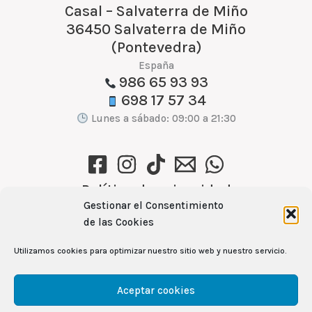
Casal – Salvaterra de Miño
36450 Salvaterra de Miño
(Pontevedra)
España
986 65 93 93
698 17 57 34
Lunes a sábado: 09:00 a 21:30
Política de privacidad
Gestionar el Consentimiento
Política de cookies (UE)
de las Cookies
Aviso Legal
Utilizamos cookies para optimizar nuestro sitio web y nuestro servicio.
Ver recetas →
Aceptar cookies