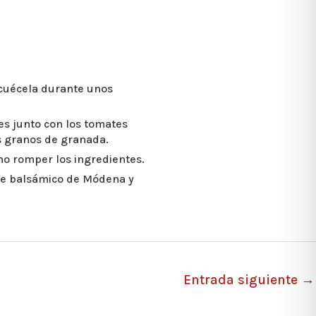
 cuécela durante unos
es junto con los tomates
os granos de granada.
no romper los ingredientes.
agre balsámico de Módena y
Entrada siguiente
→