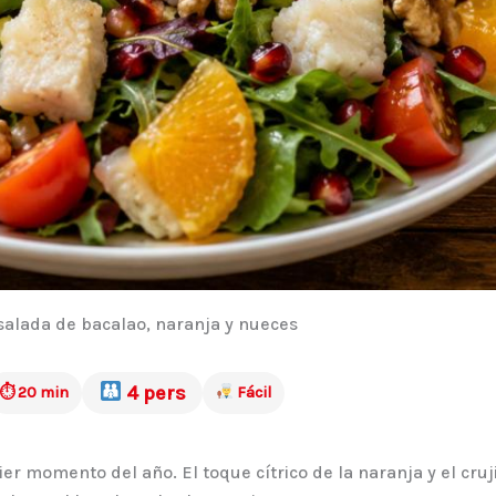
alada de bacalao, naranja y nueces
4 pers
⏱ 20 min
Fácil
ier momento del año. El toque cítrico de la naranja y el cr