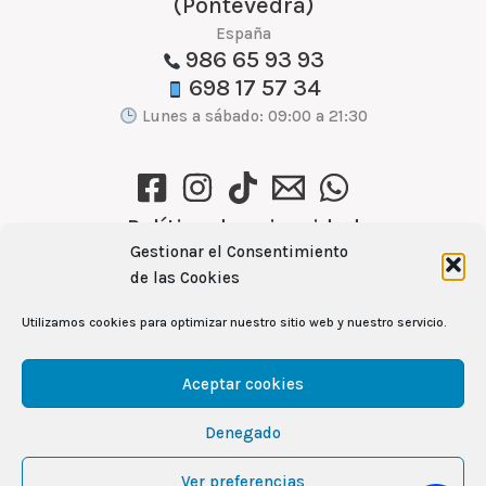
(Pontevedra)
España
986 65 93 93
698 17 57 34
Lunes a sábado: 09:00 a 21:30
Política de privacidad
Gestionar el Consentimiento
Política de cookies (UE)
de las Cookies
Aviso Legal
Utilizamos cookies para optimizar nuestro sitio web y nuestro servicio.
Ver recetas →
Aceptar cookies
Denegado
104
Copyright © 2026 Mercamas Casal | Powered by
Ver preferencias