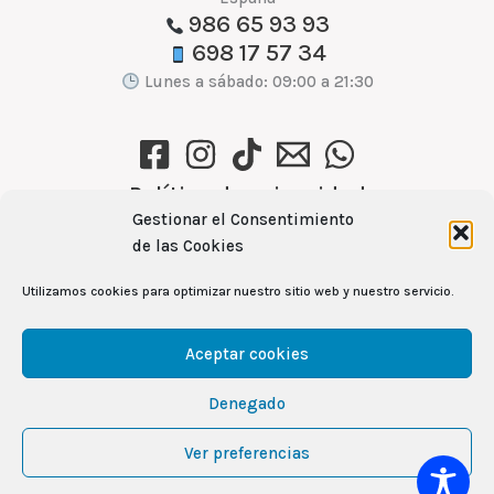
986 65 93 93
698 17 57 34
Lunes a sábado: 09:00 a 21:30
Política de privacidad
Gestionar el Consentimiento
Política de cookies (UE)
de las Cookies
Aviso Legal
Utilizamos cookies para optimizar nuestro sitio web y nuestro servicio.
Ver recetas →
Aceptar cookies
Denegado
104
Copyright © 2026 Mercamas Casal | Powered by
Ver preferencias
CUBES
& Rita García Gil