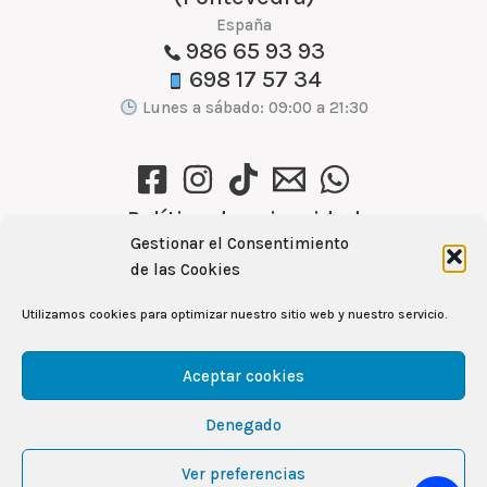
España
986 65 93 93
698 17 57 34
Lunes a sábado: 09:00 a 21:30
Política de privacidad
Gestionar el Consentimiento
Política de cookies (UE)
de las Cookies
Aviso Legal
Utilizamos cookies para optimizar nuestro sitio web y nuestro servicio.
Ver recetas →
Aceptar cookies
Denegado
104
Copyright © 2026 Mercamas Casal | Powered by
Ver preferencias