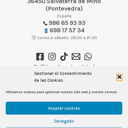
36450 Salvaterra de Miño
(Pontevedra)
España
986 65 93 93
698 17 57 34
Lunes a sábado: 09:00 a 21:30
Política de privacidad
Gestionar el Consentimiento
Política de cookies (UE)
de las Cookies
Aviso Legal
Utilizamos cookies para optimizar nuestro sitio web y nuestro servicio.
Ver recetas →
Aceptar cookies
Denegado