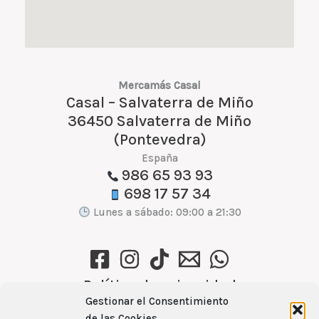
Mercamás Casal
Casal – Salvaterra de Miño
36450 Salvaterra de Miño
(Pontevedra)
España
986 65 93 93
698 17 57 34
Lunes a sábado: 09:00 a 21:30
Política de privacidad
Gestionar el Consentimiento
Política de cookies (UE)
de las Cookies