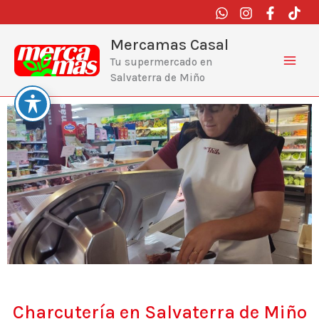
Ir
al
contenido
Mercamas Casal
Tu supermercado en
Salvaterra de Miño
Charcutería en Salvaterra de Miño