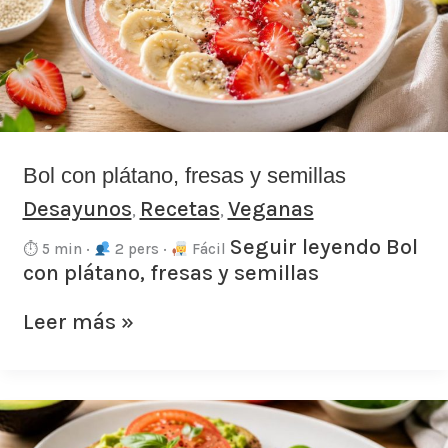
y
semillas
Bol con plátano, fresas y semillas
Desayunos
Recetas
Veganas
,
,
Seguir leyendo
Bol
⏱ 5 min ·
2 pers ·
Fácil
con plátano, fresas y semillas
Leer más »
Tostas
integrales