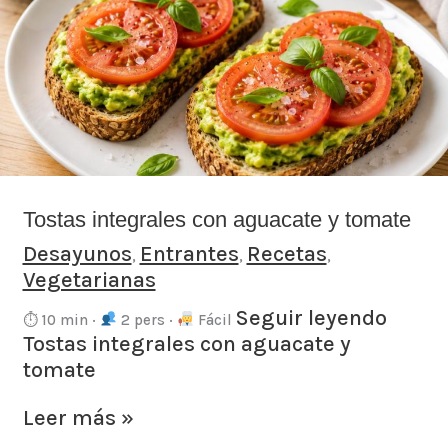
con
aguacate
y
tomate
Tostas integrales con aguacate y tomate
Desayunos
Entrantes
Recetas
,
,
,
Vegetarianas
Seguir leyendo
⏱ 10 min ·
2 pers ·
Fácil
Tostas integrales con aguacate y
tomate
Leer más »