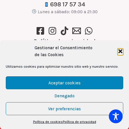
698 17 57 34
Lunes a sábado: 09:00 a 21:30
Política de privacidad
Política de cookies (UE)
Gestionar el Consentimiento
de las Cookies
Aviso Legal
Utilizamos cookies para optimizar nuestro sitio web y nuestro servicio.
Ver recetas →
Aceptar cookies
Denegado
104
Copyright © 2026 Mercamas Casal | Powered by
Ver preferencias
CUBES
& Rita García Gil
Política de cookies
Política de privacidad