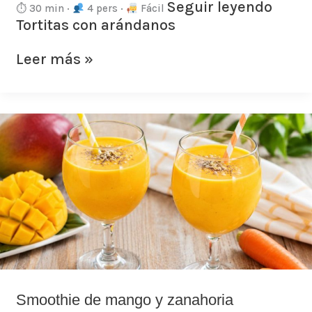
Seguir leyendo
⏱ 30 min ·
4 pers ·
Fácil
Tortitas con arándanos
Leer más »
Smoothie
de
mango
y
zanahoria
Smoothie de mango y zanahoria