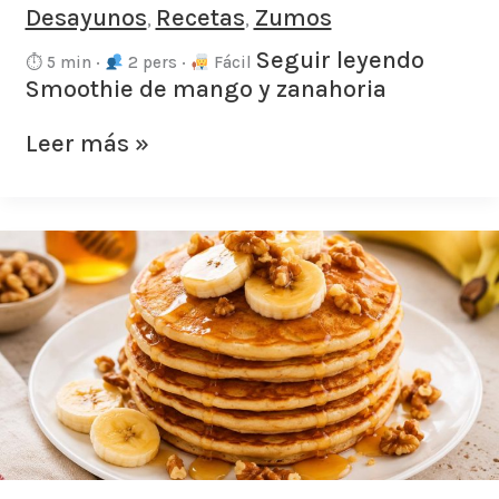
Desayunos
Recetas
Zumos
,
,
Seguir leyendo
⏱ 5 min ·
2 pers ·
Fácil
Smoothie de mango y zanahoria
Leer más »
Tortitas
de
plátano
con
nueces
y
miel