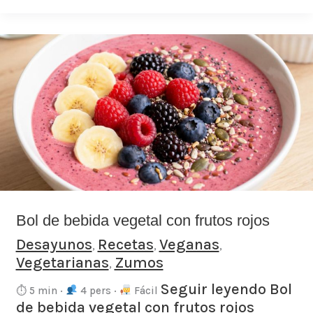
Bol
de
bebida
vegetal
con
frutos
rojos
Bol de bebida vegetal con frutos rojos
Desayunos
Recetas
Veganas
,
,
,
Vegetarianas
Zumos
,
Seguir leyendo
Bol
⏱ 5 min ·
4 pers ·
Fácil
de bebida vegetal con frutos rojos