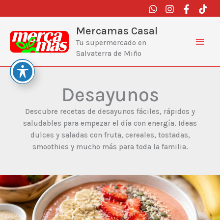
Ir
al
contenido
Mercamas Casal
Tu supermercado en
Salvaterra de Miño
Desayunos
Descubre recetas de desayunos fáciles, rápidos y
saludables para empezar el día con energía. Ideas
dulces y saladas con fruta, cereales, tostadas,
smoothies y mucho más para toda la familia.
Bol
con
plátano,
fresas