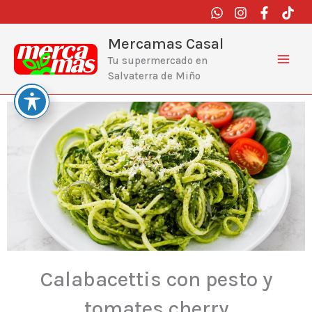
Ir
al
contenido
Mercamas Casal
Tu supermercado en
Salvaterra de Miño
Calabacettis con pesto y
tomates cherry